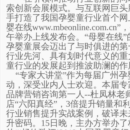
索创新会展模式。与互联网巨头
手打造了我国孕婴童行业首个网上
婴在线
www.mbeonline.com.cn
”
午举办上线发布会。“母婴在线
孕婴童展会迈出了与时俱进的第
行业先河、具有划时代意义的重
童行业的发展起到推波助澜的作
“专家大讲堂”作为每届广州孕
动，深受业内人士欢迎。本届专
品牌营销咨询第一人--杜凤林老
店“六阳真经”，3倍提升销量和
行业销售提升实战案例，破译未
升密码。15日晚，主办方举办