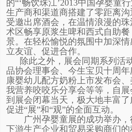
的“‘畅饮珠江’2013中国孕婴
生产商和渠道商搭建了零距离沟
受邀出席酒会，在温情浪漫的珠
术区畅享原浆生啤和西式自助餐
景。在轻松愉悦的氛围中加深情
立友谊、促进合作。
除此之外，展会同期系列活动
品协会理事会、今生宝贝十周年
康婴幼儿配方奶粉上市发布会、
我营养咬咬乐分享会等等，自展
到展会闭幕当天，极大地丰富了
促进“展”和“观”的全面互动。
广州孕婴童展的成功举办，得
下游生产企业和贸易采购商们的