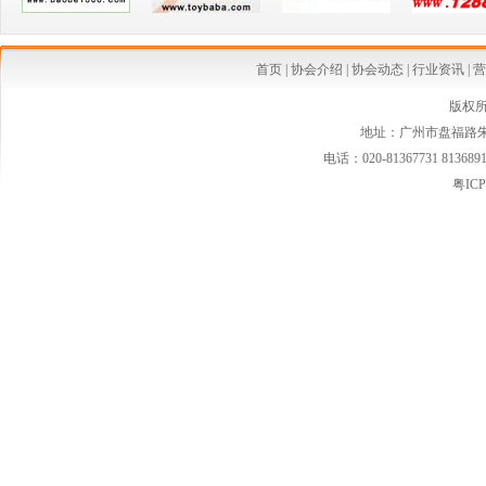
·2015“华南婴童节”爱婴岛亲子嘉年华 孕婴童用品服饰展览会（第七届）11月27-29
· 2015“华南婴童节”爱婴岛亲子嘉年华暨孕婴童用品服饰展览会（第七届）
首页
|
协会介绍
|
协会动态
|
行业资讯
|
营
·首届湖北省妇女儿童服务业博览会隆重开幕
版权
地址：广州市盘福路朱紫
·第六届广州国际孕婴童用品服饰展览会圆满落幕
电话：020-81367731 813689
·广州婴童展开幕在即，诚邀天下客共襄盛况
粤ICP
·华南第一人气孕婴童消费展“华南婴童节”圆满落幕
·小不点新品荟萃，4月集中亮相北京•京正孕婴童展
·华南最大孕婴童展圆满闭幕 首创线上线下展览双平台
·2013广州孕婴童展——“大卫Amethyst”精彩绽放
·“与您分享品牌的魅力和乐趣”——广州市执诚服饰有限公司将携三大品牌现身广州
·行业首创 中国首个全品类B2B品牌授权专业博览会
·第15届北京国际玩具及幼教用品展览会