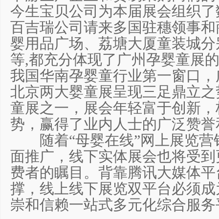
今生宝贝公司为本届展会组织了
百吉瑞公司请来多国驻穗领事和
婴用品广场、荔塘大厦童装城分
等,都充分体现了广州孕婴童展
我国华南孕婴童行业第一窗口，
北京两大婴童展呈现三足鼎立之
童展之一，展会年轻富于创新，
势，赢得了业内人士的广泛赞誉
随着“母婴在线”网上展览营
面推广，线下实体展会也将受到
费者的瞩目。背靠腾讯大媒体平
撑，线上线下展览双平台必须成
崇和信赖一站式多元化综合服务