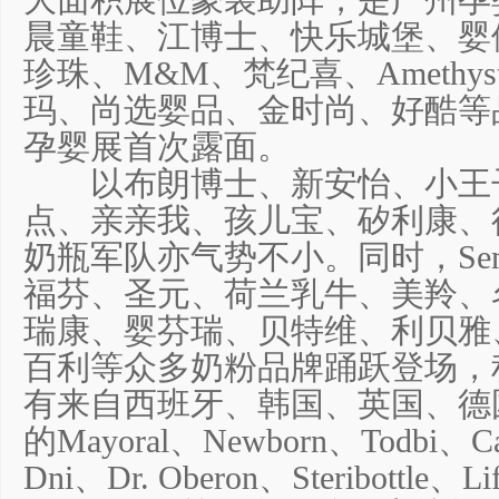
大面积展位豪装助阵，是广州孕
晨童鞋、江博士、快乐城堡、婴
珍珠、M&M、梵纪喜、Amethy
玛、尚选婴品、金时尚、好酷等
孕婴展首次露面。
以布朗博士、新安怡、小王
点、亲亲我、孩儿宝、矽利康、
奶瓶军队亦气势不小。同时，Semper
福芬、圣元、荷兰乳牛、美羚、
瑞康、婴芬瑞、贝特维、利贝雅
百利等众多奶粉品牌踊跃登场，
有来自西班牙、韩国、英国、德
的Mayoral、Newborn、Todbi、Ca
Dni、Dr. Oberon、Steribottle、Lif