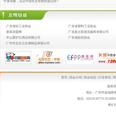
·中童传媒，见证中国生态母婴联盟启动！
·奶粉钱不好赚，跨国合伙兴起
·婴童店销售，如何攻下九类难缠的客户？
·广东省轻工业协会
·广东省塑料工业协会
·推动产业向价值链的高端发展
·童装加盟网
·广东新之联展览服务有限公司
·中山爱护日用品有限公司
·广东省纺织协会
·创新童装营销模式,高效对接渠道资源
·广州市合生元生物制品有限公司
·2014婴童行业创新发展论坛
·从今生宝贝公司转型看婴童行业发展中的创新变革
·中国乳制品工业协会第二批婴幼儿配方乳粉新品发布会在京召开
·婴幼儿配方奶粉等假洋品牌遭清理
首页
|
协会介绍
|
协会动态
|
行业资讯
|
营
·安全座椅使用率仅15% 自驾游儿童安全堪忧
版权
地址：广州市盘福路朱紫
·国家质检总局连夜发布新西兰可瑞康婴儿配方乳粉最新消费警示
电话：020-81367731 813689
·国家质检总局紧急警示:勿食"可瑞康"三批号奶粉
粤ICP
·婴幼儿家纺市场空白 暗藏巨大潜力