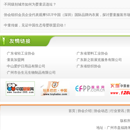
·不同级别城市如何为婴童店选址？
·协会组织会员企业代表观摩SIUF中国（深圳）国际品牌内衣展，探讨婴童服装市
·中童传媒，见证中国生态母婴联盟启动！
·奶粉钱不好赚，跨国合伙兴起
·婴童店销售，如何攻下九类难缠的客户？
·广东省轻工业协会
·广东省塑料工业协会
·推动产业向价值链的高端发展
·童装加盟网
·广东新之联展览服务有限公司
·中山爱护日用品有限公司
·广东省纺织协会
·创新童装营销模式,高效对接渠道资源
·广州市合生元生物制品有限公司
·2014婴童行业创新发展论坛
·从今生宝贝公司转型看婴童行业发展中的创新变革
·中国乳制品工业协会第二批婴幼儿配方乳粉新品发布会在京召开
·婴幼儿配方奶粉等假洋品牌遭清理
首页
|
协会介绍
|
协会动态
|
行业资讯
|
营
·安全座椅使用率仅15% 自驾游儿童安全堪忧
版权
地址：广州市盘福路朱紫
·国家质检总局连夜发布新西兰可瑞康婴儿配方乳粉最新消费警示