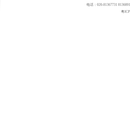
电话：020-81367731 813689
·国家质检总局紧急警示:勿食"可瑞康"三批号奶粉
粤ICP
·婴幼儿家纺市场空白 暗藏巨大潜力
·婴童小电器将会是婴童行业的一条亮丽风景线
·2013年婴童市场潜力股 擅于品牌渠道整合
·国际大牌盯紧婴童奢侈品市场
·婴幼儿小电器受年轻父母青睐 市场增长速度快
·2013童装市场潜力火热爆发中
·童装市场在我国目前极具增长潜力
·孕婴市场争相试水直供通道
·中国玩具出口遇冷 告别闭眼挣钱时代
·中国婴儿家用产品市场发展形势
·婴童洗护进入终端为王时代 中低端市场被看好