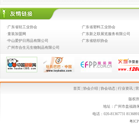
·奶粉钱不好赚，跨国合伙兴起
·婴童店销售，如何攻下九类难缠的客户？
·广东省轻工业协会
·广东省塑料工业协会
·推动产业向价值链的高端发展
·童装加盟网
·广东新之联展览服务有限公司
·中山爱护日用品有限公司
·广东省纺织协会
·创新童装营销模式,高效对接渠道资源
·广州市合生元生物制品有限公司
·2014婴童行业创新发展论坛
·从今生宝贝公司转型看婴童行业发展中的创新变革
·中国乳制品工业协会第二批婴幼儿配方乳粉新品发布会在京召开
·婴幼儿配方奶粉等假洋品牌遭清理
首页
|
协会介绍
|
协会动态
|
行业资讯
|
营
·安全座椅使用率仅15% 自驾游儿童安全堪忧
版权
地址：广州市盘福路朱紫
·国家质检总局连夜发布新西兰可瑞康婴儿配方乳粉最新消费警示
电话：020-81367731 813689
·国家质检总局紧急警示:勿食"可瑞康"三批号奶粉
粤ICP
·婴幼儿家纺市场空白 暗藏巨大潜力