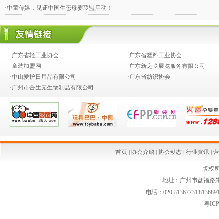
·中童传媒，见证中国生态母婴联盟启动！
·奶粉钱不好赚，跨国合伙兴起
·婴童店销售，如何攻下九类难缠的客户？
·广东省轻工业协会
·广东省塑料工业协会
·推动产业向价值链的高端发展
·童装加盟网
·广东新之联展览服务有限公司
·中山爱护日用品有限公司
·广东省纺织协会
·创新童装营销模式,高效对接渠道资源
·广州市合生元生物制品有限公司
·2014婴童行业创新发展论坛
·从今生宝贝公司转型看婴童行业发展中的创新变革
·中国乳制品工业协会第二批婴幼儿配方乳粉新品发布会在京召开
·婴幼儿配方奶粉等假洋品牌遭清理
首页
|
协会介绍
|
协会动态
|
行业资讯
|
营
·安全座椅使用率仅15% 自驾游儿童安全堪忧
版权
地址：广州市盘福路朱紫
·国家质检总局连夜发布新西兰可瑞康婴儿配方乳粉最新消费警示
电话：020-81367731 813689
·国家质检总局紧急警示:勿食"可瑞康"三批号奶粉
粤ICP