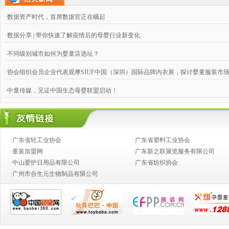
·数据资产时代，首席数据官正在崛起
·数据分享 | 带你快速了解疫情后的母婴行业新变化
·不同级别城市如何为婴童店选址？
·协会组织会员企业代表观摩SIUF中国（深圳）国际品牌内衣展，探讨婴童服装市
·中童传媒，见证中国生态母婴联盟启动！
·奶粉钱不好赚，跨国合伙兴起
·婴童店销售，如何攻下九类难缠的客户？
·广东省轻工业协会
·广东省塑料工业协会
·推动产业向价值链的高端发展
·童装加盟网
·广东新之联展览服务有限公司
·中山爱护日用品有限公司
·广东省纺织协会
·创新童装营销模式,高效对接渠道资源
·广州市合生元生物制品有限公司
·2014婴童行业创新发展论坛
·从今生宝贝公司转型看婴童行业发展中的创新变革
·中国乳制品工业协会第二批婴幼儿配方乳粉新品发布会在京召开