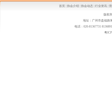
·婴幼儿配方奶粉等假洋品牌遭清理
首页
|
协会介绍
|
协会动态
|
行业资讯
|
营
·安全座椅使用率仅15% 自驾游儿童安全堪忧
版权
地址：广州市盘福路朱紫
·国家质检总局连夜发布新西兰可瑞康婴儿配方乳粉最新消费警示
电话：020-81367731 813689
·国家质检总局紧急警示:勿食"可瑞康"三批号奶粉
粤ICP
·婴幼儿家纺市场空白 暗藏巨大潜力
·婴童小电器将会是婴童行业的一条亮丽风景线
·2013年婴童市场潜力股 擅于品牌渠道整合
·国际大牌盯紧婴童奢侈品市场
·婴幼儿小电器受年轻父母青睐 市场增长速度快
·2013童装市场潜力火热爆发中
·童装市场在我国目前极具增长潜力
·孕婴市场争相试水直供通道