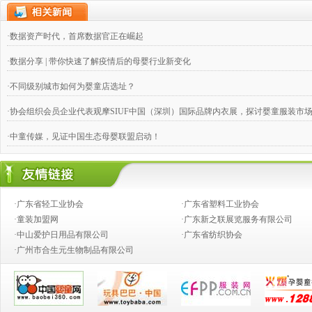
·数据资产时代，首席数据官正在崛起
·数据分享 | 带你快速了解疫情后的母婴行业新变化
·不同级别城市如何为婴童店选址？
·协会组织会员企业代表观摩SIUF中国（深圳）国际品牌内衣展，探讨婴童服装市
·中童传媒，见证中国生态母婴联盟启动！
·奶粉钱不好赚，跨国合伙兴起
·婴童店销售，如何攻下九类难缠的客户？
·广东省轻工业协会
·广东省塑料工业协会
·推动产业向价值链的高端发展
·童装加盟网
·广东新之联展览服务有限公司
·中山爱护日用品有限公司
·广东省纺织协会
·创新童装营销模式,高效对接渠道资源
·广州市合生元生物制品有限公司
·2014婴童行业创新发展论坛
·从今生宝贝公司转型看婴童行业发展中的创新变革