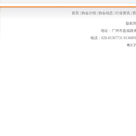
·中国乳制品工业协会第二批婴幼儿配方乳粉新品发布会在京召开
·婴幼儿配方奶粉等假洋品牌遭清理
首页
|
协会介绍
|
协会动态
|
行业资讯
|
营
·安全座椅使用率仅15% 自驾游儿童安全堪忧
版权
地址：广州市盘福路朱紫
·国家质检总局连夜发布新西兰可瑞康婴儿配方乳粉最新消费警示
电话：020-81367731 813689
·国家质检总局紧急警示:勿食"可瑞康"三批号奶粉
粤ICP
·婴幼儿家纺市场空白 暗藏巨大潜力
·婴童小电器将会是婴童行业的一条亮丽风景线
·2013年婴童市场潜力股 擅于品牌渠道整合
·国际大牌盯紧婴童奢侈品市场
·婴幼儿小电器受年轻父母青睐 市场增长速度快
·2013童装市场潜力火热爆发中
·童装市场在我国目前极具增长潜力
·孕婴市场争相试水直供通道