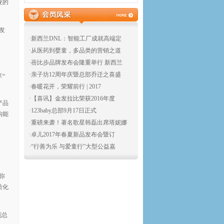
业的
发
·新西兰DNL：智能工厂成就高端定
·从医药到婴童，多品类的营销之道
·蓓比步品牌发布会隆重举行 新西兰
·亲子坊12周年庆暨总部乔迁之喜盛
款=
·春暖花开，荣耀前行 | 2017
·【喜讯】金发拉比荣获2016年度
产品
·123baby总部9月17日正式
构能
·重磅来袭！著名歌星韩磊出席塔妮娜
·卓儿2017年春夏新品发布会暨订
·“行善为乐 与爱童行”大型公益嘉
你
质化
副总