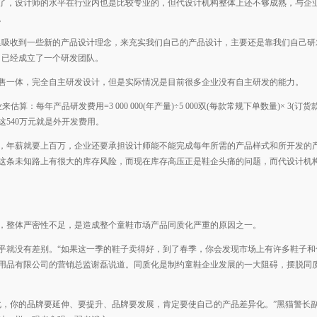
了，设计师的水平在行业内也是比较专业的，但代设计机构整体上还不够成熟，与企
。
里吸收到一些新的产品设计理念，来充实我们自己的产品设计，主要还是靠我们自己研
司已经成立了一个研发团队。
售一体，完全自主研发设计，但是实际情况是目前很多企业没有自主研发的能力。
：每年产品研发费用=3 000 000(年产量)÷5 000双(每款常规下单数量)× 3(订货
00元，这540万元就是外开发费用。
，年薪就要上百万，企业还要承担设计师能不能完成每年所需的产品样式和所开发的
这条未知路上有很大的库存风险，而现在库存高压正是鞋企头痛的问题，而代设计机
，整体严密性不足，是造成整个童鞋市场产品同质化严重的原因之一。
乎就没有差别。“如果这一季的鞋子卖得好，到了春季，你会发现市场上有许多鞋子和
)体育用品有限公司的营销总监谢磊说道。同质化是制约童鞋企业发展的一大阻碍，摆脱同
化，你的品牌要延伸、要提升、品牌要发展，肯定要使自己的产品差异化。”黑猫警长