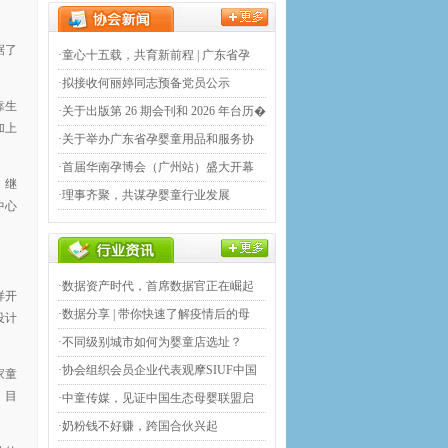
据了
·童心十五载，共育新前程 | 广东省孕
·拟接收何丽婷同志预备党员公示
靠生
·关于出版第 26 期会刊和 2026 年台历�
加上
·关于举办广东省孕婴童用品和服务协
·首届华南孕博会（广州站）盛大开幕
。继
·理事齐聚，共谋孕婴童行业发展
中心
·数据资产时代，首席数据官正在崛起
样开
·数据分享 | 带你快速了解疫情后的母
设计
·不同级别城市如何为婴童店选址？
·协会组织会员企业代表观摩SIUF中国
家童
，目
�
·中童传媒，见证中国生态母婴联盟启
·奶粉钱不好赚，跨国合伙兴起