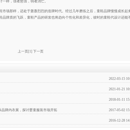
计一样，强者愈强，弱者消亡。
鞋市场那样，还处于轰轰烈烈的造牌时代。经过几年磨练之后，童鞋品牌慢慢成长起
鞋品牌质的飞跃，童鞋产品的研发也将趋向个性化和差异化，彼时的童鞋代设计还能
上一页
[
1
]
下一页
2022-03-15 10
2021-01-21 10
2018-01-11 15
国际品牌内衣展，探讨婴童服装市场开拓
2017-05-02 15
2016-12-28 14