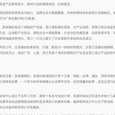
其是产品研发设计，相对行业的规模来说，比较落后。
用品制造和销售业为核心、品牌企业大规模聚集、具有鲜明特色的体育行业聚集区。
与厂家总数约有120多家。
，更依赖的是这个成熟的产业链。晋江童鞋擅长研发、生产运动鞋。而晋江鞋企就是
扎实，运动鞋产业发达。童鞋企业大规模聚集，行业动态传播迅速，信息资源丰富，
势和地缘优势突出。晋江一片沃土吸引了许多童鞋开发机构在此成立。
鞋样开发公司，以其独创的集研发、打版、配色为一体的经营模式，在晋江迅速站稳脚跟
到目前为止，包括广东、上海、浙江等多个省市的童鞋生产企业在晋江设立产品研发
有近百家，而成规模的，发展比较成熟的只有十几家，例如：品博、威步、用美等鞋
工就很有必要，一个得力的外协能够让企业事半功倍，达到双赢的效果，这也正是代
研发中心成立于去年三月份，拥有十多名专业设计师，发展到现在已经成为本地十几
恒盛等知名品牌都是或者曾经是品博设计的服务对象。威步鞋样设计中心位于阳光路
鞋企业提供鞋样设计开发服务。