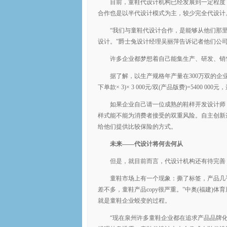
目前，童鞋代设计机构已经发展到一定程度
合作也是以半代设计模式为主，较少完全代设计
“我们与童鞋代设计合作，是能够从他们那
设计。”爵士兔设计经理吴丽萍告诉记者他们公
许多企业都梦想着自己能集生产、研发、销
据了解，以生产规格年产量在300万双的企业来估算
下单款× 3)× 3 000元/双(产品版费)=5400 0
如果企业自己请一位成熟的鞋样开发设计师
样式能不能为消费者接受的双重风险。自主创新
给他们提供比较保险的方式。
未来——代设计将何去何从
但是，就目前而言，代设计机构还有待完善
童鞋市场上有一个现象：撕了标签，产品几
差不多，童鞋产品copy很严重。”中奥(福建
就是童鞋企业蜕变的过程。
“现在泉州许多童鞋企业都在追求产品品牌