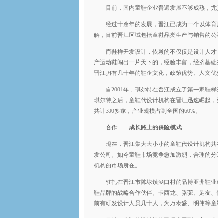
目前，国内童鞋企业普遍发展不够成熟，尤
经过十余年的发展，晋江已成为一个以体育
解，目前晋江区域包括童鞋品类生产与销售的公司
而鞋样开发设计，依赖的不仅仅是设计人才
产运动鞋闯出一片天下的，经验丰富，经济基础
晋江拥有几十年的鞋企文化，政策优势、人文优
自2001年，琪尔特在晋江成立了第一家
琪尔特之后，童鞋代设计机构在晋江迅速崛起，
共计300多家，产业规模占到全国的60%。
合作——成长路上的保险模式
现在，晋江集大大小小的童鞋代设计机构共
发公司。如今童鞋市场竞争愈加激烈，合理的分
机构的市场所在。
驻扎在晋江市陈埭镇涵口村的品博亚洲鞋业
鞋品牌的战略合作伙伴。卡西龙、骆驼、足友、
前有研发设计人员几十人，为万泰盛、明伟等童