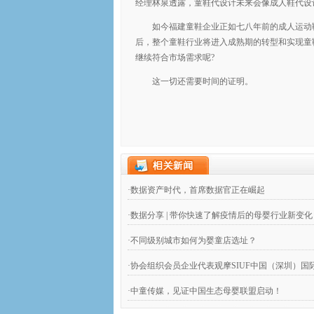
经理林泉透露，童鞋代设计未来会像成人鞋代设
如今福建童鞋企业正如七八年前的成人运动
后，整个童鞋行业将进入成熟期的转型和实现童
继续符合市场需求呢?
这一切还需要时间的证明。
·数据资产时代，首席数据官正在崛起
·数据分享 | 带你快速了解疫情后的母婴行业新变化
·不同级别城市如何为婴童店选址？
·协会组织会员企业代表观摩SIUF中国（深圳）
·中童传媒，见证中国生态母婴联盟启动！