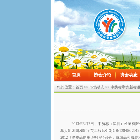
首页
协会介绍
协会动态
在线留言
您的位置：
首页
>>
市场动态
>> 中纺标举办新标
2013年3月7日，中纺标（深圳）检测
草人郑园园和郑宇英工程师针对GB/T28463-2012
2012《消费品使用说明 第4部分：纺织品和服