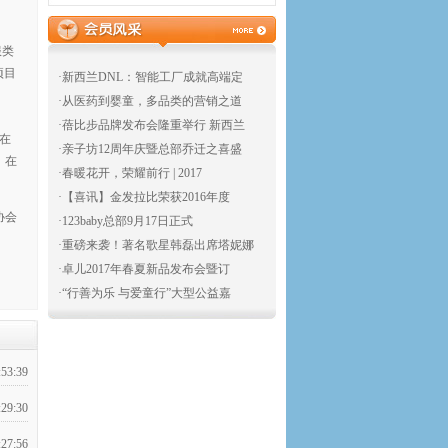
服类
项目
·新西兰DNL：智能工厂成就高端定
·从医药到婴童，多品类的营销之道
·蓓比步品牌发布会隆重举行 新西兰
于在
·亲子坊12周年庆暨总部乔迁之喜盛
，在
·春暖花开，荣耀前行 | 2017
·【喜讯】金发拉比荣获2016年度
协会
·123baby总部9月17日正式
·重磅来袭！著名歌星韩磊出席塔妮娜
·卓儿2017年春夏新品发布会暨订
·“行善为乐 与爱童行”大型公益嘉
:53:39
:29:30
:27:56