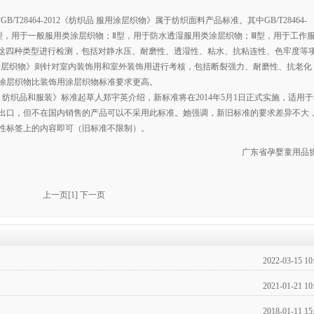
GB/T28464-2012《纺织品 服用涂层织物》属于纺织面料产品标准。其中GB/T28464-
为Ⅰ型，用于一般服用类涂层织物；Ⅱ型，用于防水透湿服用类涂层织物；Ⅲ型，用于工作
这四种类型进行检测，包括对静水压、耐磨性、透湿性、粘水、抗粘连性、色牢度等
 装饰用涂层织物》则针对室内装饰用和室外装饰用进行考核，包括断裂强力、耐磨性、抗老化
涂层织物比装饰用涂层织物标准要求更高。
4部分：纺织品和服装》标准起草人郑宇英介绍，新标准将在2014年5月1日正式实施，适用
出口，但不在国内销售的产品可以不采用此标准。她强调，新旧标准的要求差异不大
性标签上的内容即可（旧标准不限制）。
广东省孕婴童用品
上一页
[
1
]
下一页
2022-03-15 10
2021-01-21 10
2018-01-11 15