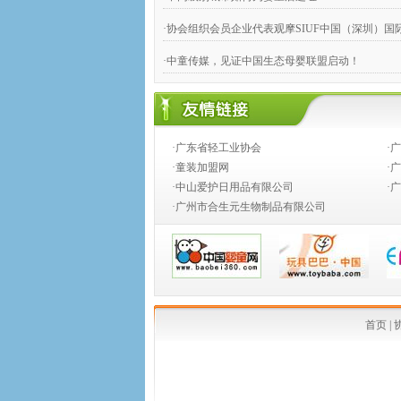
·协会组织会员企业代表观摩SIUF中国（深圳）
·中童传媒，见证中国生态母婴联盟启动！
·奶粉钱不好赚，跨国合伙兴起
·婴童店销售，如何攻下九类难缠的客户？
·广东省轻工业协会
·
·推动产业向价值链的高端发展
·童装加盟网
·
·中山爱护日用品有限公司
·
·创新童装营销模式,高效对接渠道资源
·广州市合生元生物制品有限公司
·2014婴童行业创新发展论坛
·从今生宝贝公司转型看婴童行业发展中的创新变
·中国乳制品工业协会第二批婴幼儿配方乳粉新品
·婴幼儿配方奶粉等假洋品牌遭清理
首页
|
·安全座椅使用率仅15% 自驾游儿童安全堪忧
·国家质检总局连夜发布新西兰可瑞康婴儿配方乳