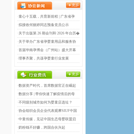
·童心十五载，共育新前程 | 广东省孕
·拟接收何丽婷同志预备党员公示
·关于出版第 26 期会刊和 2026 年台历�
·关于举办广东省孕婴童用品和服务协
·首届华南孕博会（广州站）盛大开幕
·理事齐聚，共谋孕婴童行业发展
·数据资产时代，首席数据官正在崛起
·数据分享 | 带你快速了解疫情后的母
·不同级别城市如何为婴童店选址？
·协会组织会员企业代表观摩SIUF中国
�
·中童传媒，见证中国生态母婴联盟启
·奶粉钱不好赚，跨国合伙兴起