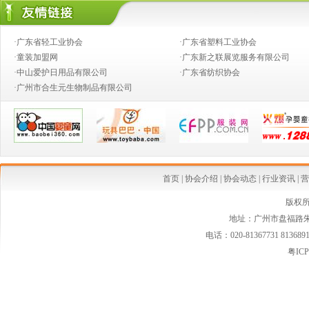
·奶粉钱不好赚，跨国合伙兴起
·婴童店销售，如何攻下九类难缠的客户？
·广东省轻工业协会
·广东省塑料工业协会
·推动产业向价值链的高端发展
·童装加盟网
·广东新之联展览服务有限公司
·中山爱护日用品有限公司
·广东省纺织协会
·创新童装营销模式,高效对接渠道资源
·广州市合生元生物制品有限公司
·2014婴童行业创新发展论坛
·从今生宝贝公司转型看婴童行业发展中的创新变革
·中国乳制品工业协会第二批婴幼儿配方乳粉新品发布会在京召开
·婴幼儿配方奶粉等假洋品牌遭清理
首页
|
协会介绍
|
协会动态
|
行业资讯
|
营
·安全座椅使用率仅15% 自驾游儿童安全堪忧
版权
地址：广州市盘福路朱紫
·国家质检总局连夜发布新西兰可瑞康婴儿配方乳粉最新消费警示
电话：020-81367731 813689
·国家质检总局紧急警示:勿食"可瑞康"三批号奶粉
粤ICP
·婴幼儿家纺市场空白 暗藏巨大潜力
·婴童小电器将会是婴童行业的一条亮丽风景线