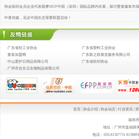
·协会组织会员企业代表观摩SIUF中国（深圳）国际品牌内衣展，探讨婴童服装市
·中童传媒，见证中国生态母婴联盟启动！
·奶粉钱不好赚，跨国合伙兴起
·婴童店销售，如何攻下九类难缠的客户？
·广东省轻工业协会
·广东省塑料工业协会
·推动产业向价值链的高端发展
·童装加盟网
·广东新之联展览服务有限公司
·中山爱护日用品有限公司
·广东省纺织协会
·创新童装营销模式,高效对接渠道资源
·广州市合生元生物制品有限公司
·2014婴童行业创新发展论坛
·从今生宝贝公司转型看婴童行业发展中的创新变革
·中国乳制品工业协会第二批婴幼儿配方乳粉新品发布会在京召开
·婴幼儿配方奶粉等假洋品牌遭清理
首页
|
协会介绍
|
协会动态
|
行业资讯
|
营
·安全座椅使用率仅15% 自驾游儿童安全堪忧
版权
地址：广州市盘福路朱紫
·国家质检总局连夜发布新西兰可瑞康婴儿配方乳粉最新消费警示
电话：020-81367731 813689