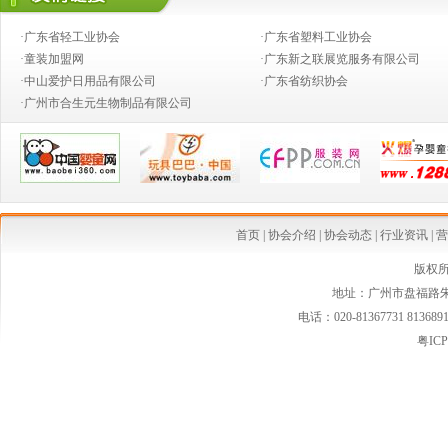
·婴童店销售，如何攻下九类难缠的客户？
·广东省轻工业协会
·广东省塑料工业协会
·推动产业向价值链的高端发展
·童装加盟网
·广东新之联展览服务有限公司
·中山爱护日用品有限公司
·广东省纺织协会
·创新童装营销模式,高效对接渠道资源
·广州市合生元生物制品有限公司
·2014婴童行业创新发展论坛
·从今生宝贝公司转型看婴童行业发展中的创新变革
·中国乳制品工业协会第二批婴幼儿配方乳粉新品发布会在京召开
·婴幼儿配方奶粉等假洋品牌遭清理
首页
|
协会介绍
|
协会动态
|
行业资讯
|
营
·安全座椅使用率仅15% 自驾游儿童安全堪忧
版权
地址：广州市盘福路朱紫
·国家质检总局连夜发布新西兰可瑞康婴儿配方乳粉最新消费警示
电话：020-81367731 813689
·国家质检总局紧急警示:勿食"可瑞康"三批号奶粉
粤ICP
·婴幼儿家纺市场空白 暗藏巨大潜力
·婴童小电器将会是婴童行业的一条亮丽风景线
·2013年婴童市场潜力股 擅于品牌渠道整合