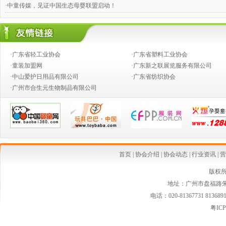
·中童传媒，见证中国生态母婴联盟启动！
·奶粉钱不好赚，跨国合伙兴起
·婴童店销售，如何攻下九类难缠的客户？
·广东省轻工业协会
·广东省塑料工业协会
·推动产业向价值链的高端发展
·童装加盟网
·广东新之联展览服务有限公司
·中山爱护日用品有限公司
·广东省纺织协会
·创新童装营销模式,高效对接渠道资源
·广州市合生元生物制品有限公司
·2014婴童行业创新发展论坛
·从今生宝贝公司转型看婴童行业发展中的创新变革
·中国乳制品工业协会第二批婴幼儿配方乳粉新品发布会在京召开
·婴幼儿配方奶粉等假洋品牌遭清理
首页
|
协会介绍
|
协会动态
|
行业资讯
|
营
·安全座椅使用率仅15% 自驾游儿童安全堪忧
版权
地址：广州市盘福路朱紫
·国家质检总局连夜发布新西兰可瑞康婴儿配方乳粉最新消费警示
电话：020-81367731 813689
·国家质检总局紧急警示:勿食"可瑞康"三批号奶粉
粤ICP
·婴幼儿家纺市场空白 暗藏巨大潜力