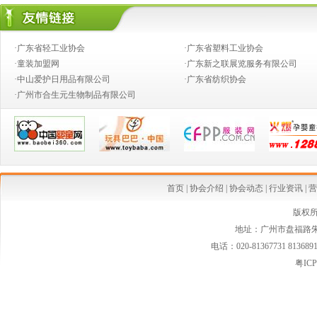
·奶粉钱不好赚，跨国合伙兴起
·婴童店销售，如何攻下九类难缠的客户？
·广东省轻工业协会
·广东省塑料工业协会
·推动产业向价值链的高端发展
·童装加盟网
·广东新之联展览服务有限公司
·中山爱护日用品有限公司
·广东省纺织协会
·创新童装营销模式,高效对接渠道资源
·广州市合生元生物制品有限公司
·2014婴童行业创新发展论坛
·从今生宝贝公司转型看婴童行业发展中的创新变革
·中国乳制品工业协会第二批婴幼儿配方乳粉新品发布会在京召开
·婴幼儿配方奶粉等假洋品牌遭清理
首页
|
协会介绍
|
协会动态
|
行业资讯
|
营
·安全座椅使用率仅15% 自驾游儿童安全堪忧
版权
地址：广州市盘福路朱紫
·国家质检总局连夜发布新西兰可瑞康婴儿配方乳粉最新消费警示
电话：020-81367731 813689
·国家质检总局紧急警示:勿食"可瑞康"三批号奶粉
粤ICP
·婴幼儿家纺市场空白 暗藏巨大潜力
·婴童小电器将会是婴童行业的一条亮丽风景线