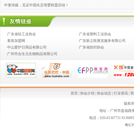
·中童传媒，见证中国生态母婴联盟启动！
·奶粉钱不好赚，跨国合伙兴起
·婴童店销售，如何攻下九类难缠的客户？
·广东省轻工业协会
·广东省塑料工业协会
·推动产业向价值链的高端发展
·童装加盟网
·广东新之联展览服务有限公司
·中山爱护日用品有限公司
·广东省纺织协会
·创新童装营销模式,高效对接渠道资源
·广州市合生元生物制品有限公司
·2014婴童行业创新发展论坛
·从今生宝贝公司转型看婴童行业发展中的创新变革
·中国乳制品工业协会第二批婴幼儿配方乳粉新品发布会在京召开
·婴幼儿配方奶粉等假洋品牌遭清理
首页
|
协会介绍
|
协会动态
|
行业资讯
|
营
·安全座椅使用率仅15% 自驾游儿童安全堪忧
版权
地址：广州市盘福路朱紫
·国家质检总局连夜发布新西兰可瑞康婴儿配方乳粉最新消费警示
电话：020-81367731 813689
·国家质检总局紧急警示:勿食"可瑞康"三批号奶粉
粤ICP