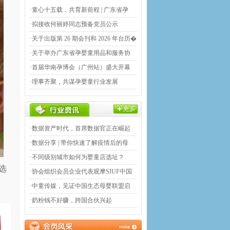
·童心十五载，共育新前程 | 广东省孕
·拟接收何丽婷同志预备党员公示
·关于出版第 26 期会刊和 2026 年台历�
·关于举办广东省孕婴童用品和服务协
·首届华南孕博会（广州站）盛大开幕
·理事齐聚，共谋孕婴童行业发展
·数据资产时代，首席数据官正在崛起
·数据分享 | 带你快速了解疫情后的母
·不同级别城市如何为婴童店选址？
选
·协会组织会员企业代表观摩SIUF中国
�
·中童传媒，见证中国生态母婴联盟启
·奶粉钱不好赚，跨国合伙兴起