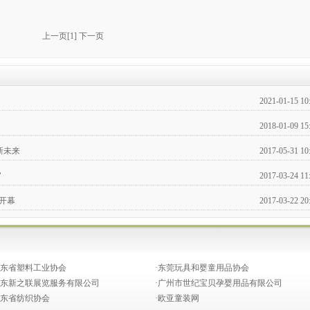
上一页
[
1
]
下一页
2021-01-15 10
2018-01-09 15
新未来
2017-05-31 10
官
2017-03-24 11
大开幕
2017-03-22 20
单位！
2017-02-09 14
2016-09-18 09
广东省塑料工业协会
·东莞玩具和婴童用品协会
CBME孕婴童展
2016-07-08 16
广东新之联展览服务有限公司
·广州市世纪宝贝孕婴用品有限公司
广东省纺织协会
·欧亚童装网
幕！
2016-07-06 10