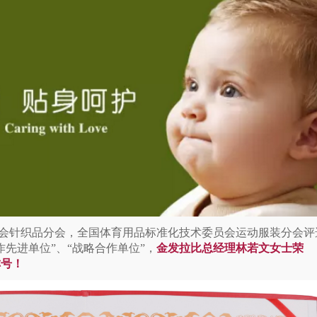
会针织品分会，全国体育用品标准化技术委员会运动服装分会评
作先进单位
”
、
“
战略合作单位
”
，
金发拉比总经理林若文女士荣
称号！