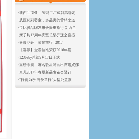
·新西兰DNL：智能工厂成就高端定
·从医药到婴童，多品类的营销之道
·蓓比步品牌发布会隆重举行 新西兰
·亲子坊12周年庆暨总部乔迁之喜盛
·春暖花开，荣耀前行 | 2017
·【喜讯】金发拉比荣获2016年度
·123baby总部9月17日正式
·重磅来袭！著名歌星韩磊出席塔妮娜
·卓儿2017年春夏新品发布会暨订
·“行善为乐 与爱童行”大型公益嘉