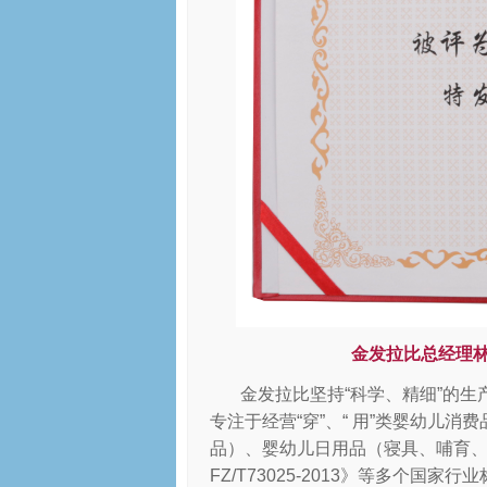
金发拉比总经理
金发拉比坚持
“
科学、精细
”
的生
专注于经营
“
穿
”
、
“
用
”
类婴幼儿消费
品）、婴幼儿日用品（寝具、哺育
FZ/T73025-2013
》等多个国家行业