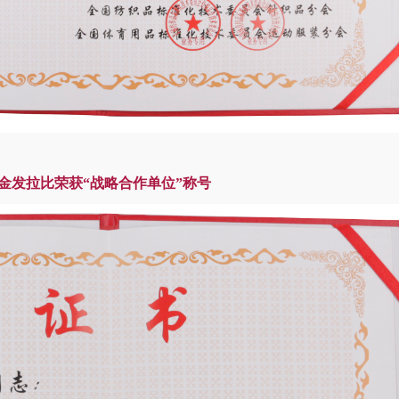
金发拉比荣获
“
战略合作单位
”
称号