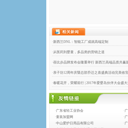
·新西兰DNL：智能工厂成就高端定制
·从医药到婴童，多品类的营销之道
·蓓比步品牌发布会隆重举行 新西兰高端品质共赢
·亲子坊12周年庆暨总部乔迁之喜盛典活动完美收
·春暖花开，荣耀前行 | 2017年爱婴岛伙伴大会盛
·【喜讯】金发拉比荣获2016年度标准化工作先进
·123baby总部9月17日正式迁至广州啦！
·广东省轻工业协会
·
·重磅来袭！著名歌星韩磊出席塔妮娜歆宝7月上海
·童装加盟网
·
·中山爱护日用品有限公司
·
·卓儿2017年春夏新品发布会暨订货会成功落下帷