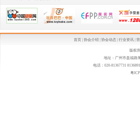
·2014婴童行业创新发展论坛
·从今生宝贝公司转型看婴童行业发展中的创新变革
·中国乳制品工业协会第二批婴幼儿配方乳粉新品发布会在京召开
·婴幼儿配方奶粉等假洋品牌遭清理
首页
|
协会介绍
|
协会动态
|
行业资讯
|
营
·安全座椅使用率仅15% 自驾游儿童安全堪忧
版权
地址：广州市盘福路朱紫
·国家质检总局连夜发布新西兰可瑞康婴儿配方乳粉最新消费警示
电话：020-81367731 813689
·国家质检总局紧急警示:勿食"可瑞康"三批号奶粉
粤ICP
·婴幼儿家纺市场空白 暗藏巨大潜力
·婴童小电器将会是婴童行业的一条亮丽风景线
·2013年婴童市场潜力股 擅于品牌渠道整合
·国际大牌盯紧婴童奢侈品市场
·婴幼儿小电器受年轻父母青睐 市场增长速度快
·2013童装市场潜力火热爆发中