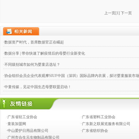
上一页
[
1
]
下一页
·数据资产时代，首席数据官正在崛起
·数据分享 | 带你快速了解疫情后的母婴行业新变化
·不同级别城市如何为婴童店选址？
·协会组织会员企业代表观摩SIUF中国（深圳）国际品牌内衣展，探讨婴童服装市
·中童传媒，见证中国生态母婴联盟启动！
·奶粉钱不好赚，跨国合伙兴起
·婴童店销售，如何攻下九类难缠的客户？
·广东省轻工业协会
·广东省塑料工业协会
·推动产业向价值链的高端发展
·童装加盟网
·广东新之联展览服务有限公司
·中山爱护日用品有限公司
·广东省纺织协会
·创新童装营销模式,高效对接渠道资源
·广州市合生元生物制品有限公司