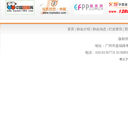
·从今生宝贝公司转型看婴童行业发展中的创新变革
·中国乳制品工业协会第二批婴幼儿配方乳粉新品发布会在京召开
·婴幼儿配方奶粉等假洋品牌遭清理
首页
|
协会介绍
|
协会动态
|
行业资讯
|
营
·安全座椅使用率仅15% 自驾游儿童安全堪忧
版权
地址：广州市盘福路朱紫
·国家质检总局连夜发布新西兰可瑞康婴儿配方乳粉最新消费警示
电话：020-81367731 813689
·国家质检总局紧急警示:勿食"可瑞康"三批号奶粉
粤ICP
·婴幼儿家纺市场空白 暗藏巨大潜力
·婴童小电器将会是婴童行业的一条亮丽风景线
·2013年婴童市场潜力股 擅于品牌渠道整合
·国际大牌盯紧婴童奢侈品市场
·婴幼儿小电器受年轻父母青睐 市场增长速度快
·2013童装市场潜力火热爆发中