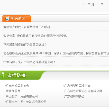
上一页
[
1
]
下一页
·数据资产时代，首席数据官正在崛起
·数据分享 | 带你快速了解疫情后的母婴行业新变化
·不同级别城市如何为婴童店选址？
·协会组织会员企业代表观摩SIUF中国（深圳）国际品牌内衣展，探讨婴童服装市
·中童传媒，见证中国生态母婴联盟启动！
·奶粉钱不好赚，跨国合伙兴起
·婴童店销售，如何攻下九类难缠的客户？
·广东省轻工业协会
·广东省塑料工业协会
·推动产业向价值链的高端发展
·童装加盟网
·广东新之联展览服务有限公司
·中山爱护日用品有限公司
·广东省纺织协会
·创新童装营销模式,高效对接渠道资源
·广州市合生元生物制品有限公司
·2014婴童行业创新发展论坛